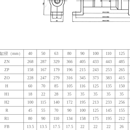
\缸径（mm）
40
50
63
80
90
100
110
125
ZN
268
287
329
366
405
433
443
485
ZP
158
167
179
196
215
243
253
265
ZO
228
247
279
316
345
373
383
415
H
60
70
85
105
116
125
135
150
H1
18
22
28
35
35
35
35
35
H2
100
115
140
172
195
213
233
256
R
45
55
70
90
100
125
145
155
R1
80
90
110
134
158
175
195
212
FB
13.5
13.5
17.5
17.5
22
22
22
26