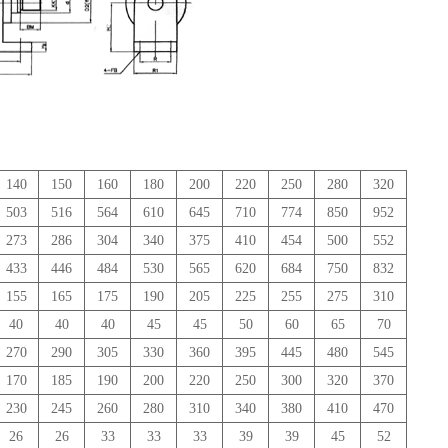
140
150
160
180
200
220
250
280
320
503
516
564
610
645
710
774
850
952
273
286
304
340
375
410
454
500
552
433
446
484
530
565
620
684
750
832
155
165
175
190
205
225
255
275
310
40
40
40
45
45
50
60
65
70
270
290
305
330
360
395
445
480
545
170
185
190
200
220
250
300
320
370
230
245
260
280
310
340
380
410
470
26
26
33
33
33
39
39
45
52